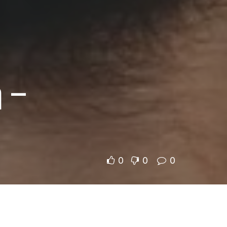
 –
0
0
0