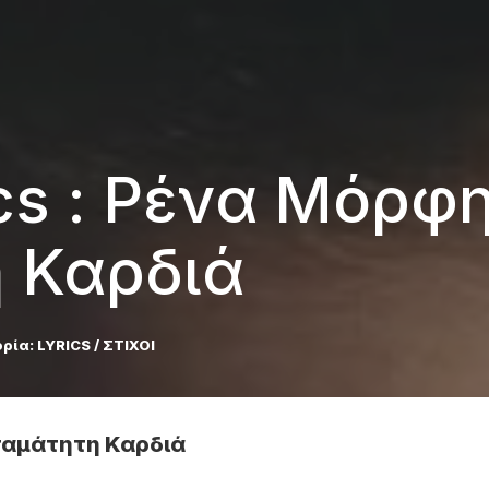
ics : Ρένα Μόρφη
 Καρδιά
ρία:
LYRICS / ΣΤΙΧΟΙ
σταμάτητη Καρδιά