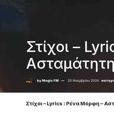
Στίχοι – Lyr
Ασταμάτητη
by
Magic FM
20 Νοεμβρίου 2024
κατηγο
Στίχοι – Lyrics : Ρένα Μόρφη – Α