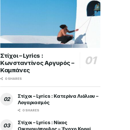
Στίχοι – Lyrics :
Κωνσταντίνος Αργυρός –
Καμπάνες
0 SHARES
Στίχοι – Lyrics : Κατερίνα Λιόλιου –
Λογαριασμός
0 SHARES
Στίχοι – Lyrics : Νίκος
Οικονομόπουλος – Ένοχο Κορμί