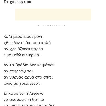
Σήκωσε Το Τηλέφωνο
Καλλιτέχνης:
Πέτρος Ιακωβίδης
Τραγούδι:
Σήκωσε Το Τηλέφωνο
Μουσική: Πέτρος Ιακωβίδης
Στίχοι: Πέτρος Ιακωβίδης
Έτος Κυκλοφορίας: 05.2023
Album: Καλησπέρα
Εταιρία: Panik Records
Στίχοι – Lyrics
ADVERTISEMENT
Καλημέρα είσαι μόνη
χθες δεν σ’ άκουσα καλά