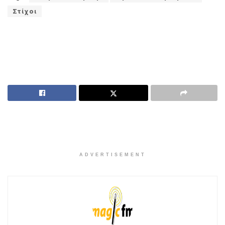
ADVERTISEMENT
Καλημέρα είσαι μόνη
θέλω τόσα να σου πω
ξέρω έχεις τα δικά σου
μα για ‘σένα είμαι εδώ.
Αν τα βράδια δεν κοιμάσαι
αν επηρεάζεσαι
αν γυρνάς αργά στο σπίτι
ίσως με χρειάζεσαι.
Σήκωσε τo τηλέφωνo
να ακούσεις τι θα πω
κάποιος τρελός σ’ αγαπάω.
Σήκωσε τo τηλέφωνo
έρχομαι να σε βρω