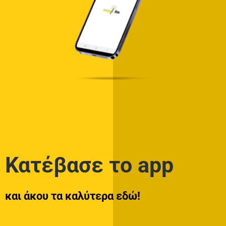
0 SHARES
Στίχοι – Lyrics : Πέτρος Ιακωβίδης – Τέλεια
0 SHARES
Στίχοι – Lyrics : Νίκος Οικονομόπουλος – Με
Λίγα Λόγια
0 SHARES