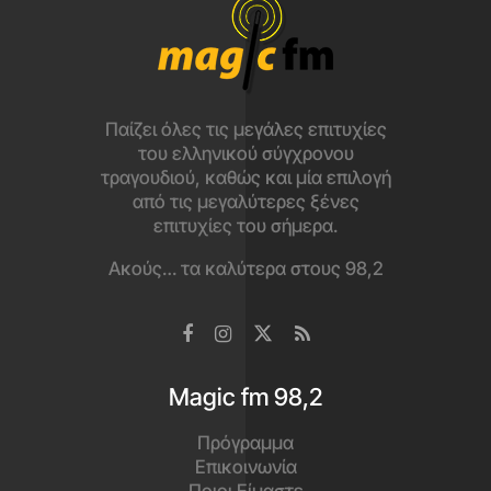
Κατέβασε το app
και άκου τα καλύτερα εδώ!