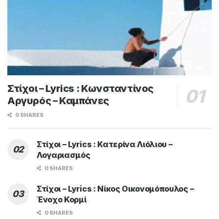
LYRICS / ΣΤΙΧΟΙ
Στίχοι – Lyrics : Νίκος Μακρόπουλος – Εγώ
Είμαι Εγώ
BY
MAGIC FM
9 ΙΟΥΛΊΟΥ 2026