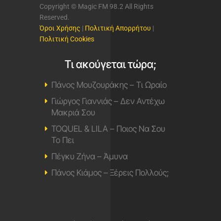
του ελληνικού σύγχρονου
τραγουδιού, καθώς και μία επιλογή
από τις μεγαλύτερες ξένες
επιτυχίες του σήμερα.
Ακούς… τα καλύτερα στους 98,2
Magic fm 98,2
Πρόγραμμα
Επικοινωνία
Ποιοι Είμαστε
Διαφημιστείτε
Μουσικά
Μουσικά Νέα