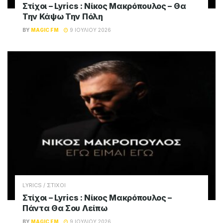
LYRICS / ΣΤΙΧΟΙ
Στίχοι – Lyrics : Άννα Βίσση – Όλο Πιο Πάνω
BY
MAGIC FM
17 ΙΟΥΛΊΟΥ 2026
LYRICS / ΣΤΙΧΟΙ
Στίχοι – Lyrics : Γιάννης Πλούταρχος – Σ’
Αγαπώ Σαν Αμαρτία
BY
MAGIC FM
16 ΙΟΥΛΊΟΥ 2026