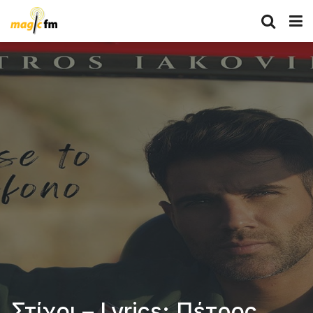
Στίχοι – Lyrics: Πέτρος