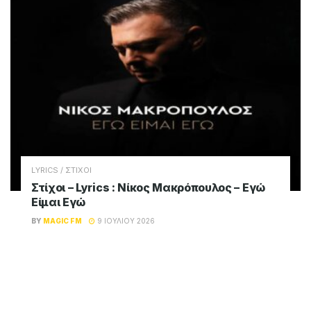
LYRICS / ΣΤΙΧΟΙ
Στίχοι – Lyrics : Νίκος Μακρόπουλος –
Πάντα Θα Σου Λείπω
BY
MAGIC FM
9 ΙΟΥΛΊΟΥ 2026