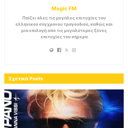
και πάμε όπου μας πάει.
Tags:
Πέτρος Ιακωβίδης
Σήκωσε Το Τηλέφωνο
Στίχοι