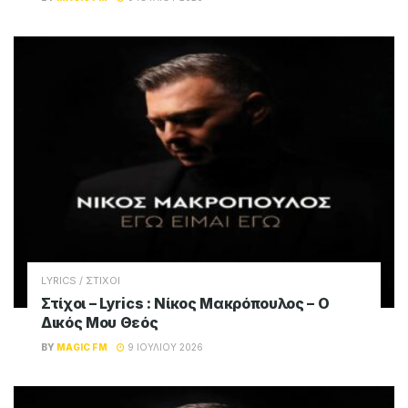
LYRICS / ΣΤΙΧΟΙ
Στίχοι – Lyrics : Νίκος Μακρόπουλος – Θα
Την Κάψω Την Πόλη
BY
MAGIC FM
9 ΙΟΥΛΊΟΥ 2026