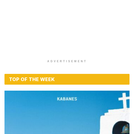
LYRICS / ΣΤΙΧΟΙ
Στίχοι – Lyrics : Νίκος Μακρόπουλος – Ο
Δικός Μου Θεός
BY
MAGIC FM
9 ΙΟΥΛΊΟΥ 2026