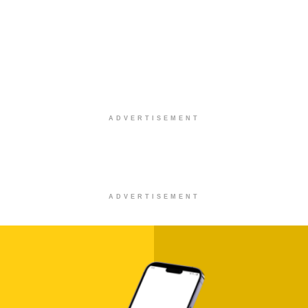
Στίχοι – Lyrics : Κωνσταντίνος
Αργυρός – Καμπάνες
0 SHARES
Στίχοι – Lyrics : Κατερίνα Λιόλιου –
Λογαριασμός
0 SHARES
Στίχοι – Lyrics : Νίκος Οικονομόπουλος –
Ένοχο Κορμί
0 SHARES
Στίχοι – Lyrics : Αντώνης Ρέμος – Δευτέρα
0 SHARES
Στίχοι – Lyrics : Ελεωνόρα Ζουγανέλη – Σ’
Ερωτεύομαι