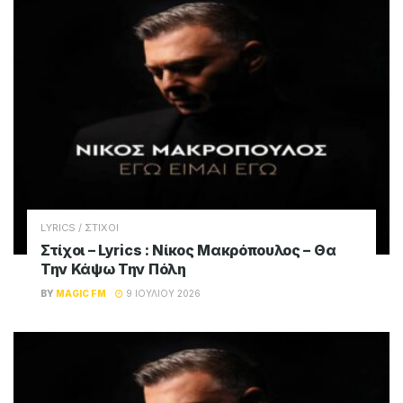
LYRICS / ΣΤΙΧΟΙ
Στίχοι – Lyrics : Νίκος Μακρόπουλος – Θα
Την Κάψω Την Πόλη
BY
MAGIC FM
9 ΙΟΥΛΊΟΥ 2026