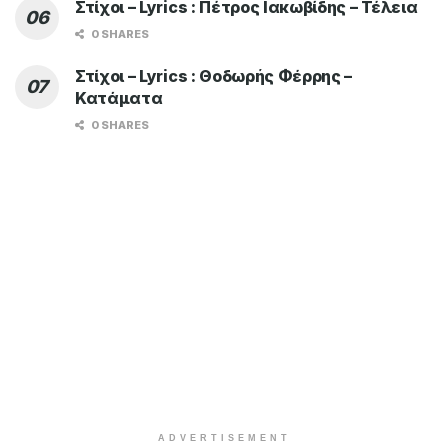
Στίχοι – Lyrics : Πέτρος Ιακωβίδης – Τέλεια
0 SHARES
Στίχοι – Lyrics : Θοδωρής Φέρρης –
Κατάματα
0 SHARES
ADVERTISEMENT