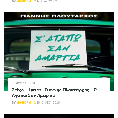
BY
MAGIC FM
17 ΙΟΥΛΊΟΥ 2026
LYRICS / ΣΤΙΧΟΙ
Στίχοι – Lyrics : Γιάννης Πλούταρχος – Σ’
Αγαπώ Σαν Αμαρτία
BY
MAGIC FM
16 ΙΟΥΛΊΟΥ 2026