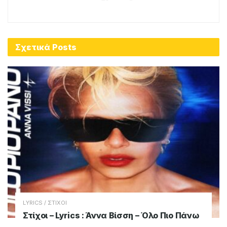
Σχετικά
Posts
LYRICS / ΣΤΙΧΟΙ
Στίχοι – Lyrics : Άννα Βίσση – Όλο Πιο Πάνω