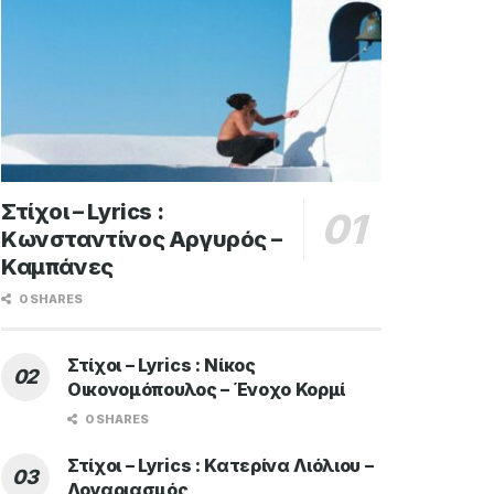
Στίχοι – Lyrics :
Κωνσταντίνος Αργυρός –
Καμπάνες
0 SHARES
Στίχοι – Lyrics : Νίκος
Οικονομόπουλος – Ένοχο Κορμί
0 SHARES
Στίχοι – Lyrics : Κατερίνα Λιόλιου –
Λογαριασμός