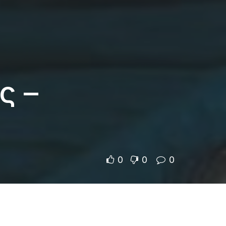
ς –
0
0
0