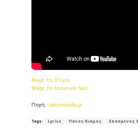
Magic fm Στίχοι
Magic fm Μουσικά Νέα
Πηγή:
radiomelodia.gr
Tags:
Lyrics
Πάνος Κιάμος
Σπασμένος 