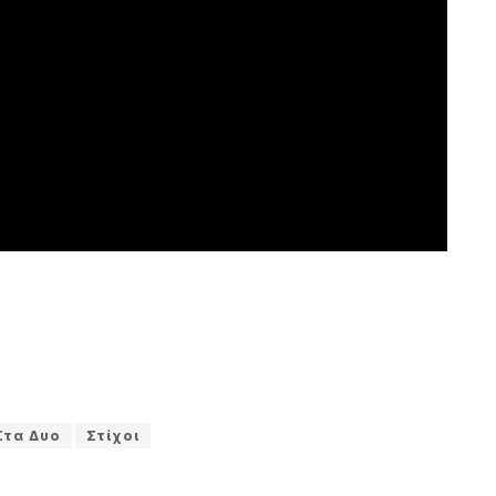
Στα Δυο
Στίχοι