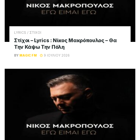
LYRICS / ΣΤΙΧΟΙ
Στίχοι – Lyrics : Νίκος Μακρόπουλος – Θα
Την Κάψω Την Πόλη
BY
MAGIC FM
9 ΙΟΥΛΊΟΥ 2026