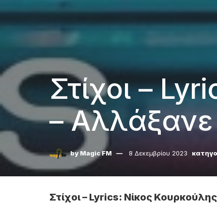
Στίχοι – Ly
– Αλλάξανε
by
Magic FM
8 Δεκεμβρίου 2023
κατηγο
Στίχοι – Lyrics: Νίκος Κουρκούλ