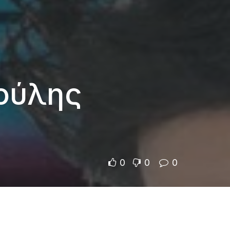
κούλης
0
0
0