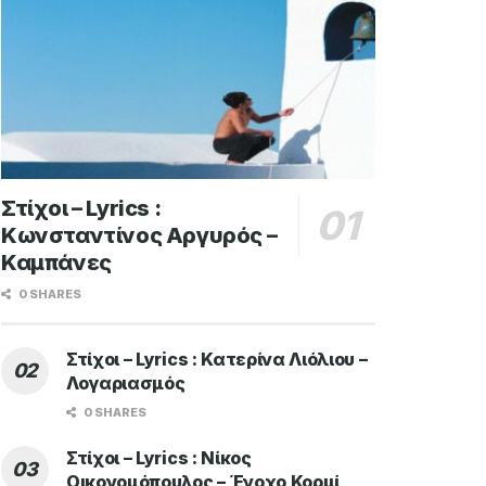
Στίχοι – Lyrics :
Κωνσταντίνος Αργυρός –
Καμπάνες
0 SHARES
Στίχοι – Lyrics : Κατερίνα Λιόλιου –
Λογαριασμός
0 SHARES
Στίχοι – Lyrics : Νίκος
Οικονομόπουλος – Ένοχο Κορμί