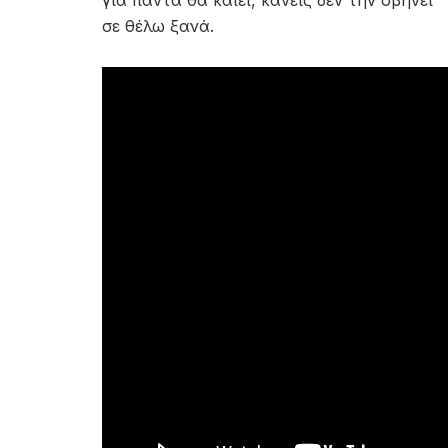
για πάντα θα καίει, κανείς δεν την σβήνει
σε θέλω ξανά.