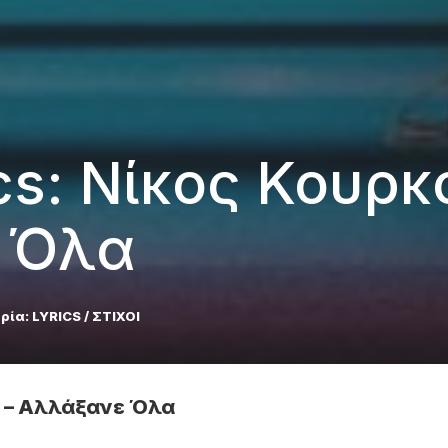
rics: Νίκος Κουρ
 Όλα
ρία:
LYRICS / ΣΤΙΧΟΙ
ης – Αλλάξανε Όλα