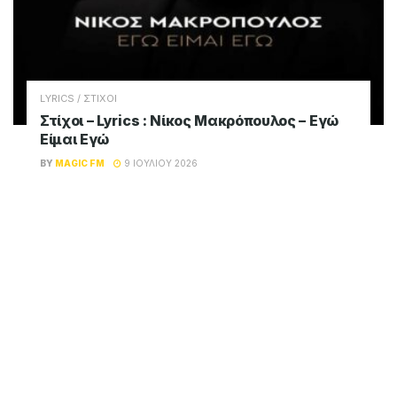
LYRICS / ΣΤΙΧΟΙ
Στίχοι – Lyrics : Νίκος Μακρόπουλος – Εγώ
Είμαι Εγώ
BY
MAGIC FM
9 ΙΟΥΛΊΟΥ 2026