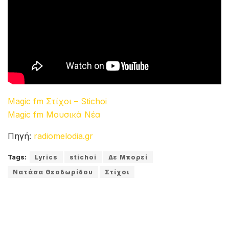
Magic fm Στίχοι – Stichoi
Magic fm Μουσικά Νέα
Πηγή:
radiomelodia.gr
Tags:
Lyrics
stichoi
Δε Μπορεί
Νατάσα Θεοδωρίδου
Στίχοι