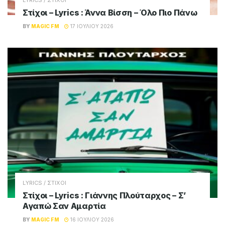
Στίχοι – Lyrics : Άννα Βίσση – Όλο Πιο Πάνω
BY
MAGIC FM
17 ΙΟΥΛΊΟΥ 2026
LYRICS / ΣΤΙΧΟΙ
Στίχοι – Lyrics : Γιάννης Πλούταρχος – Σ’
Αγαπώ Σαν Αμαρτία
BY
MAGIC FM
16 ΙΟΥΛΊΟΥ 2026