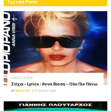
Σχετικά
Posts
LYRICS / ΣΤΙΧΟΙ
Στίχοι – Lyrics : Άννα Βίσση – Όλο Πιο Πάνω
BY
MAGIC FM
17 ΙΟΥΛΊΟΥ 2026