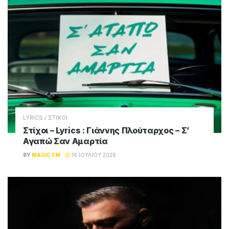
LYRICS / ΣΤΙΧΟΙ
Στίχοι – Lyrics : Γιάννης Πλούταρχος – Σ’
Αγαπώ Σαν Αμαρτία
BY
MAGIC FM
16 ΙΟΥΛΊΟΥ 2026