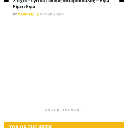
Στίχοι – Lyrics : Νίκος Μακρόπουλος – Εγώ
Είμαι Εγώ
BY
MAGIC FM
9 ΙΟΥΛΊΟΥ 2026
ADVERTISEMENT
TOP OF THE WEEK