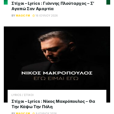
Στίχοι – Lyrics : Γιάννης Πλούταρχος – Σ’
Αγαπώ Σαν Αμαρτία
BY
MAGIC FM
16 ΙΟΥΛΊΟΥ 2026
LYRICS / ΣΤΙΧΟΙ
Στίχοι – Lyrics : Νίκος Μακρόπουλος – Θα
Την Κάψω Την Πόλη
BY
MAGIC FM
9 ΙΟΥΛΊΟΥ 2026