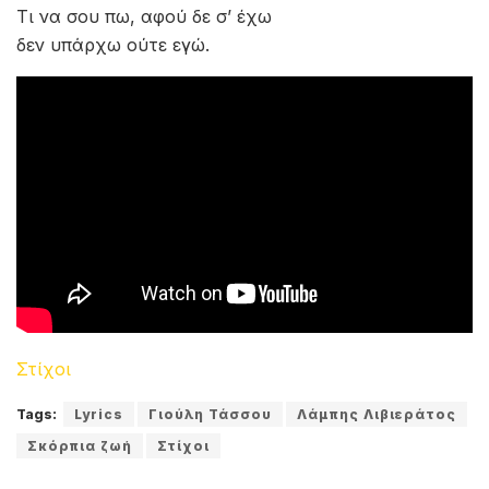
Τι να σου πω, αφού δε σ’ έχω
δεν υπάρχω ούτε εγώ.
Στίχοι
Tags:
Lyrics
Γιούλη Τάσσου
Λάμπης Λιβιεράτος
Σκόρπια ζωή
Στίχοι