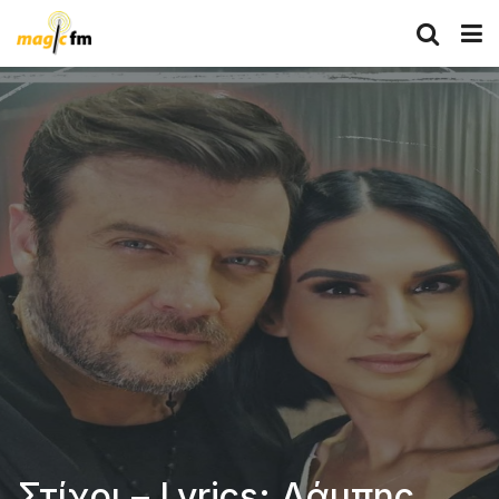
Στίχοι – Lyrics: Λάμπης