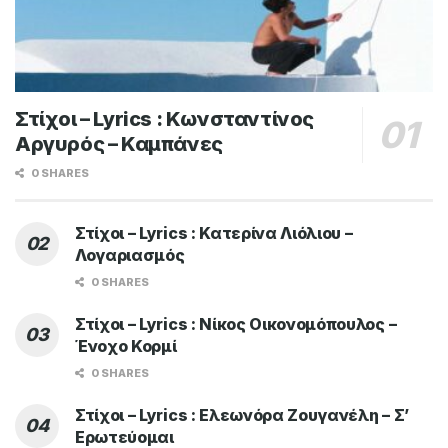
Στίχοι – Lyrics : Κωνσταντίνος
Αργυρός – Καμπάνες
0 SHARES
Στίχοι – Lyrics : Κατερίνα Λιόλιου –
Λογαριασμός
0 SHARES
Στίχοι – Lyrics : Νίκος Οικονομόπουλος –
Ένοχο Κορμί
0 SHARES
Στίχοι – Lyrics : Ελεωνόρα Ζουγανέλη – Σ’
Ερωτεύομαι