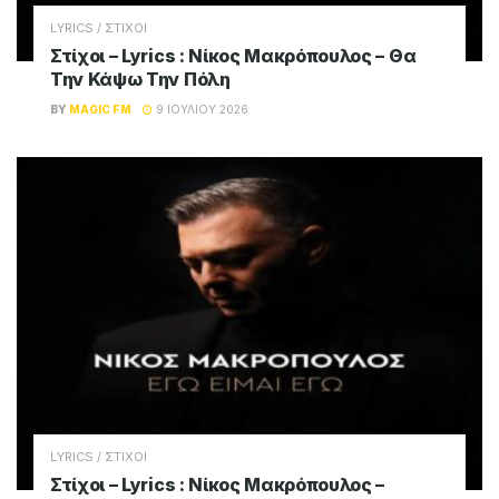
LYRICS / ΣΤΙΧΟΙ
Στίχοι – Lyrics : Νίκος Μακρόπουλος – Θα
Την Κάψω Την Πόλη
BY
MAGIC FM
9 ΙΟΥΛΊΟΥ 2026
LYRICS / ΣΤΙΧΟΙ
Στίχοι – Lyrics : Νίκος Μακρόπουλος –