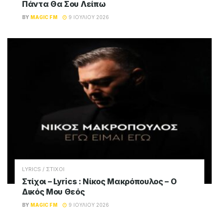
Πάντα Θα Σου Λείπω
BY
MAGIC FM
9 ΙΟΥΛΊΟΥ 2026
LYRICS / ΣΤΙΧΟΙ
Στίχοι – Lyrics : Νίκος Μακρόπουλος – Ο
Δικός Μου Θεός
BY
MAGIC FM
9 ΙΟΥΛΊΟΥ 2026