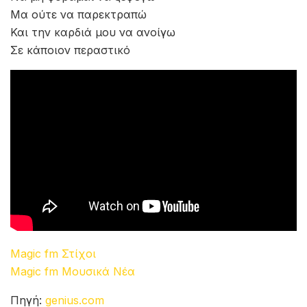
Μα ούτε να παρεκτραπώ
Και την καρδιά μου να ανοίγω
Σε κάποιον περαστικό
Magic fm Στίχοι
Magic fm Μουσικά Νέα
Πηγή:
genius.com