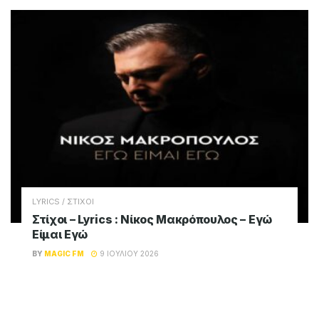
LYRICS / ΣΤΙΧΟΙ
Στίχοι – Lyrics : Νίκος Μακρόπουλος – Εγώ
Είμαι Εγώ
BY
MAGIC FM
9 ΙΟΥΛΊΟΥ 2026