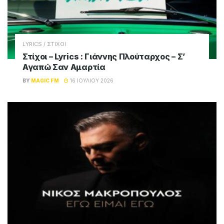
LYRICS / ΣΤΙΧΟΙ
Στίχοι – Lyrics : Γιάννης Πλούταρχος – Σ’
Αγαπώ Σαν Αμαρτία
BY
MAGIC FM
16 ΙΟΥΛΊΟΥ 2026