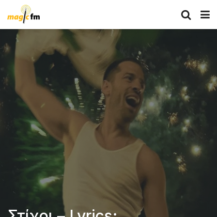
Στίχοι – Lyrics: