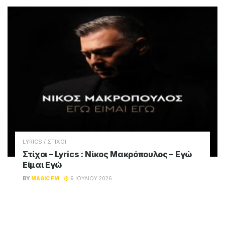
LYRICS / ΣΤΙΧΟΙ
Στίχοι – Lyrics : Νίκος Μακρόπουλος – Εγώ
Είμαι Εγώ
BY
MAGIC FM
9 ΙΟΥΛΊΟΥ 2026