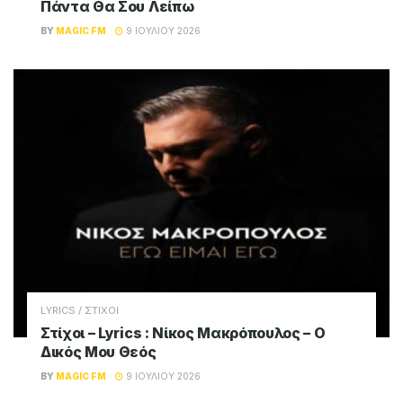
Πάντα Θα Σου Λείπω
BY
MAGIC FM
9 ΙΟΥΛΊΟΥ 2026
LYRICS / ΣΤΙΧΟΙ
Στίχοι – Lyrics : Νίκος Μακρόπουλος – Ο
Δικός Μου Θεός
BY
MAGIC FM
9 ΙΟΥΛΊΟΥ 2026