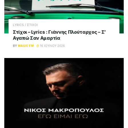
LYRICS / ΣΤΙΧΟΙ
Στίχοι – Lyrics : Γιάννης Πλούταρχος – Σ’
Αγαπώ Σαν Αμαρτία
BY
MAGIC FM
16 ΙΟΥΛΊΟΥ 2026