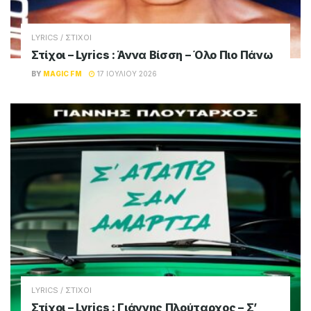
LYRICS / ΣΤΙΧΟΙ
Στίχοι – Lyrics : Άννα Βίσση – Όλο Πιο Πάνω
BY
MAGIC FM
17 ΙΟΥΛΊΟΥ 2026
LYRICS / ΣΤΙΧΟΙ
Στίχοι – Lyrics : Γιάννης Πλούταρχος – Σ’