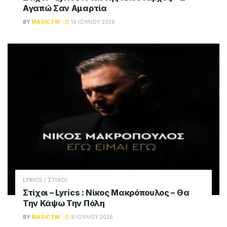
Αγαπώ Σαν Αμαρτία
BY
MAGIC FM
16 ΙΟΥΛΊΟΥ 2026
LYRICS / ΣΤΙΧΟΙ
Στίχοι – Lyrics : Νίκος Μακρόπουλος – Θα
Την Κάψω Την Πόλη
BY
MAGIC FM
9 ΙΟΥΛΊΟΥ 2026