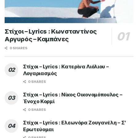
Στίχοι – Lyrics : Κωνσταντίνος
Αργυρός – Καμπάνες
0 SHARES
Στίχοι – Lyrics : Κατερίνα Λιόλιου –
Λογαριασμός
0 SHARES
Στίχοι – Lyrics : Νίκος Οικονομόπουλος –
Ένοχο Κορμί
0 SHARES
Στίχοι – Lyrics : Ελεωνόρα Ζουγανέλη – Σ’
Ερωτεύομαι
0 SHARES