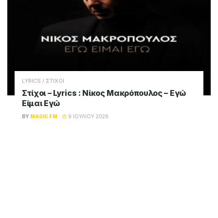
LYRICS / ΣΤΙΧΟΙ
Στίχοι – Lyrics : Νίκος Μακρόπουλος – Εγώ
Είμαι Εγώ
BY
MAGIC FM
9 ΙΟΥΛΊΟΥ 2026