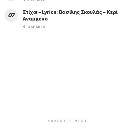
Στίχοι – Lyrics: Βασίλης Σκουλάς – Κερί
Αναμμένο
0 SHARES
ADVERTISEMENT