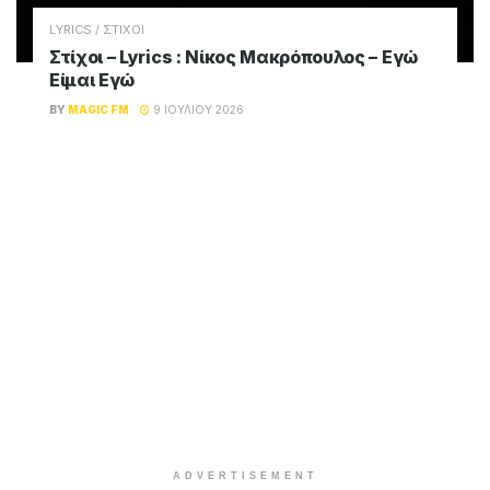
LYRICS / ΣΤΙΧΟΙ
Στίχοι – Lyrics : Νίκος Μακρόπουλος – Εγώ
Είμαι Εγώ
BY
MAGIC FM
9 ΙΟΥΛΊΟΥ 2026
ADVERTISEMENT