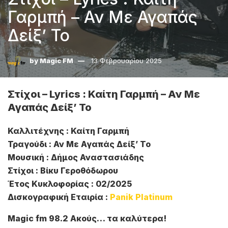
Γαρμπή – Αν Με Αγαπάς
Δείξ’ Το
by
Magic FM
13 Φεβρουαρίου 2025
Στίχοι – Lyrics : Καίτη Γαρμπή – Αν Με
Αγαπάς Δείξ’ Το
Καλλιτέχνης : Καίτη Γαρμπή
Τραγούδι : Αν Με Αγαπάς Δείξ’ Το
Μουσική : Δήμος Αναστασιάδης
Στίχοι : Βίκυ Γεροθόδωρου
Έτος Κυκλοφορίας : 02/2025
Δισκογραφική Εταιρία :
Panik Platinum
Magic fm 98.2 Ακούς… τα καλύτερα!