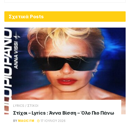
Σχετικά
Posts
LYRICS / ΣΤΙΧΟΙ
Στίχοι – Lyrics : Άννα Βίσση – Όλο Πιο Πάνω
BY
MAGIC FM
17 ΙΟΥΛΊΟΥ 2026