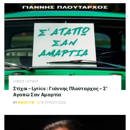
LYRICS / ΣΤΙΧΟΙ
Στίχοι – Lyrics : Γιάννης Πλούταρχος – Σ’
Αγαπώ Σαν Αμαρτία
BY
MAGIC FM
16 ΙΟΥΛΊΟΥ 2026