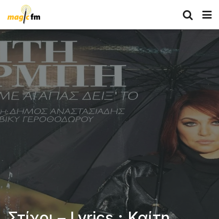
Στίχοι – Lyrics : Καίτη