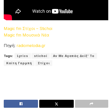
Magic fm Στίχοι – Stichoi
Magic fm Μουσικά Νέα
Πηγή:
radiomelodia.gr
Tags:
Lyrics
stichoi
Αν Με Αγαπάς Δείξ’ Το
Καίτη Γαρμπή
Στίχοι