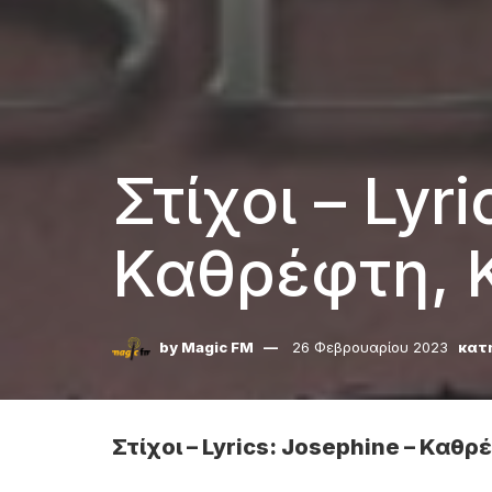
Στίχοι – Lyr
Καθρέφτη, 
by
Magic FM
26 Φεβρουαρίου 2023
κατ
Στίχοι – Lyrics: Josephine – Καθ