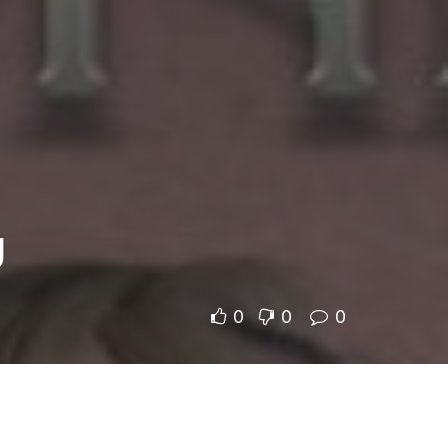
υ
0
0
0