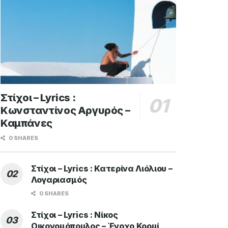
Στίχοι – Lyrics :
Κωνσταντίνος Αργυρός –
Καμπάνες
0 SHARES
Στίχοι – Lyrics : Κατερίνα Λιόλιου –
Λογαριασμός
0 SHARES
Στίχοι – Lyrics : Νίκος
Οικονομόπουλος – Ένοχο Κορμί