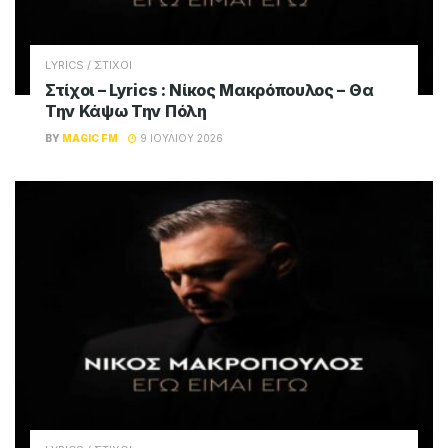
LYRICS / ΣΤΙΧΟΙ
Στίχοι – Lyrics : Νίκος Μακρόπουλος – Θα
Την Κάψω Την Πόλη
BY
MAGIC FM
9 ΙΟΥΛΊΟΥ 2026