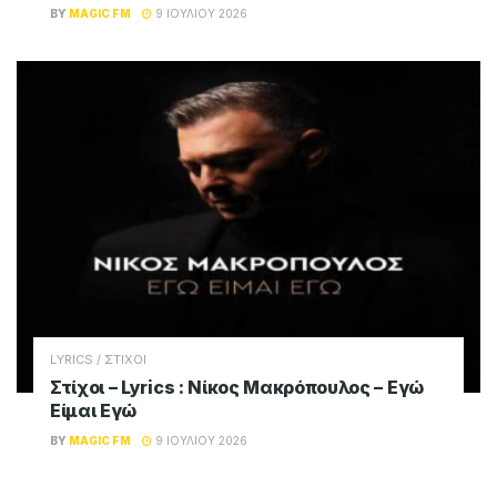
BY
MAGIC FM
9 ΙΟΥΛΊΟΥ 2026
LYRICS / ΣΤΙΧΟΙ
Στίχοι – Lyrics : Νίκος Μακρόπουλος – Εγώ
Είμαι Εγώ
BY
MAGIC FM
9 ΙΟΥΛΊΟΥ 2026