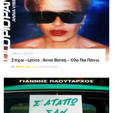
LYRICS / ΣΤΙΧΟΙ
Στίχοι – Lyrics : Άννα Βίσση – Όλο Πιο Πάνω
BY
MAGIC FM
17 ΙΟΥΛΊΟΥ 2026