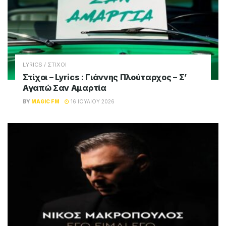
LYRICS / ΣΤΙΧΟΙ
Στίχοι – Lyrics : Γιάννης Πλούταρχος – Σ’
Αγαπώ Σαν Αμαρτία
BY
MAGIC FM
16 ΙΟΥΛΊΟΥ 2026