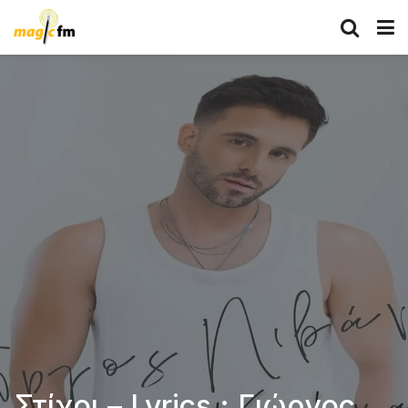
Στίχοι – Lyrics : Γιώργος