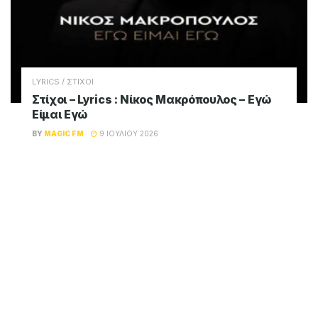
LYRICS / ΣΤΙΧΟΙ
Στίχοι – Lyrics : Νίκος Μακρόπουλος – Εγώ
Είμαι Εγώ
BY
MAGIC FM
9 ΙΟΥΛΊΟΥ 2026