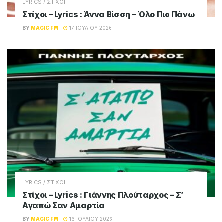
LYRICS / ΣΤΙΧΟΙ
Στίχοι – Lyrics : Άννα Βίσση – Όλο Πιο Πάνω
BY
MAGIC FM
17 ΙΟΥΛΊΟΥ 2026
LYRICS / ΣΤΙΧΟΙ
Στίχοι – Lyrics : Γιάννης Πλούταρχος – Σ’
Αγαπώ Σαν Αμαρτία
BY
MAGIC FM
16 ΙΟΥΛΊΟΥ 2026