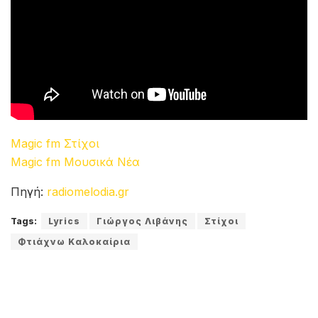
Magic fm Στίχοι
Magic fm Μουσικά Νέα
Πηγή:
radiomelodia.gr
Tags:
Lyrics
Γιώργος Λιβάνης
Στίχοι
Φτιάχνω Καλοκαίρια