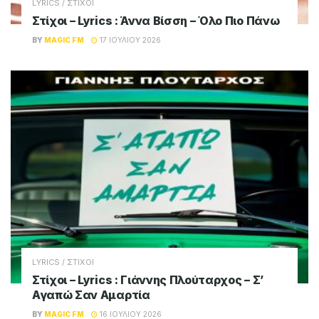
LYRICS / ΣΤΙΧΟΙ
Στίχοι – Lyrics : Άννα Βίσση – Όλο Πιο Πάνω
BY
MAGIC FM
17 ΙΟΥΛΊΟΥ 2026
LYRICS / ΣΤΙΧΟΙ
Στίχοι – Lyrics : Γιάννης Πλούταρχος – Σ’
Αγαπώ Σαν Αμαρτία
BY
MAGIC FM
16 ΙΟΥΛΊΟΥ 2026