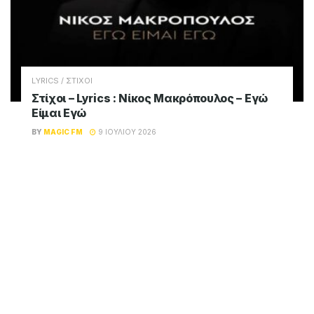
LYRICS / ΣΤΙΧΟΙ
Στίχοι – Lyrics : Νίκος Μακρόπουλος – Εγώ
Είμαι Εγώ
BY
MAGIC FM
9 ΙΟΥΛΊΟΥ 2026