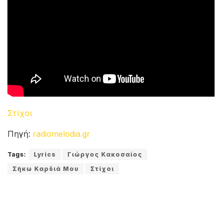
Στίχοι
Πηγή:
radiomelodia.gr
Tags:
Lyrics
Γιώργος Κακοσαίος
Σήκω Καρδιά Μου
Στίχοι