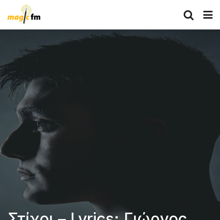
Στίχοι – Lyrics: Γιώργος