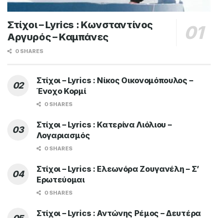
Στίχοι – Lyrics : Κωνσταντίνος
Αργυρός – Καμπάνες
0 SHARES
Στίχοι – Lyrics : Νίκος Οικονομόπουλος –
Ένοχο Κορμί
0 SHARES
Στίχοι – Lyrics : Κατερίνα Λιόλιου –
Λογαριασμός
0 SHARES
Στίχοι – Lyrics : Ελεωνόρα Ζουγανέλη – Σ’
Ερωτεύομαι
0 SHARES
Στίχοι – Lyrics : Αντώνης Ρέμος – Δευτέρα