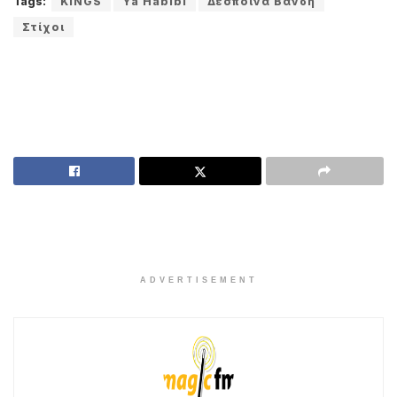
Tags:
KINGS
Ya Habibi
Δέσποινα Βανδή
Στίχοι
ADVERTISEMENT