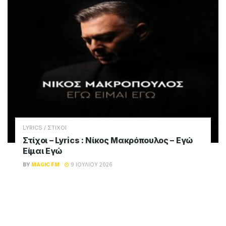
LYRICS / ΣΤΙΧΟΙ
Στίχοι – Lyrics : Νίκος Μακρόπουλος – Εγώ
Είμαι Εγώ
BY
MAGIC FM
9 ΙΟΥΛΊΟΥ 2026