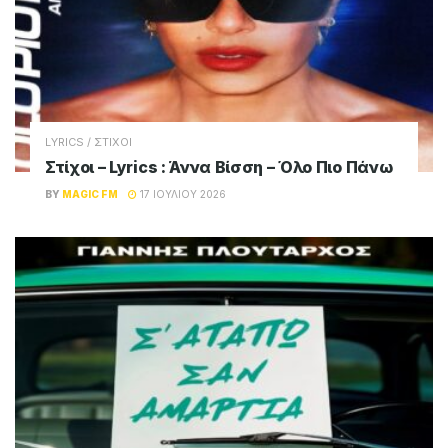
LYRICS / ΣΤΙΧΟΙ
Στίχοι – Lyrics : Άννα Βίσση – Όλο Πιο Πάνω
BY
MAGIC FM
17 ΙΟΥΛΊΟΥ 2026