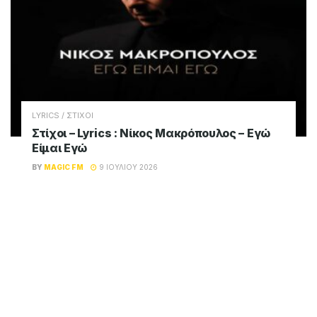
LYRICS / ΣΤΙΧΟΙ
Στίχοι – Lyrics : Νίκος Μακρόπουλος –
Πάντα Θα Σου Λείπω
BY
MAGIC FM
9 ΙΟΥΛΊΟΥ 2026