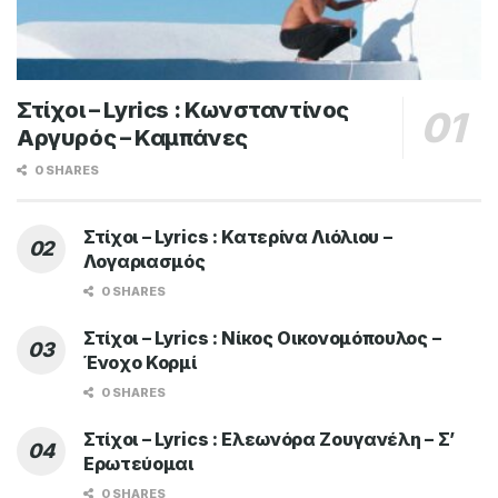
LYRICS / ΣΤΙΧΟΙ
Στίχοι – Lyrics : Νίκος Μακρόπουλος – Εγώ
Είμαι Εγώ
BY
MAGIC FM
9 ΙΟΥΛΊΟΥ 2026
ADVERTISEMENT