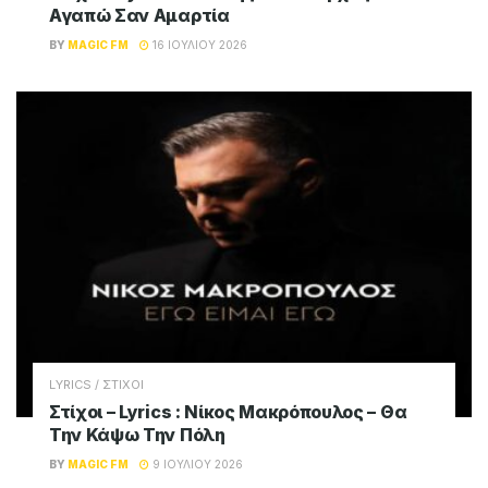
Σχετικά
Posts
LYRICS / ΣΤΙΧΟΙ
Στίχοι – Lyrics : Άννα Βίσση – Όλο Πιο Πάνω
BY
MAGIC FM
17 ΙΟΥΛΊΟΥ 2026