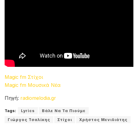
ADVERTISEMENT
Ρόδα είναι και γυρίζει μην σε νοιάζει
θα γελάς με ότι τώρα σε πειράζει
τα καλύτερα δεν ήρθανε ακόμα
άστα όλα πίσω και μπροστά προχώρα.
Βάλε να τα πιούμε και όλα να τα πούμε
με φωτογραφίες, διευθύνσεις και ονόματα.
Βάλε να τα πιούμε λιώμα να βρεθούμε
και οι καρδιές χίλια κομμάτια στα πατώματα,