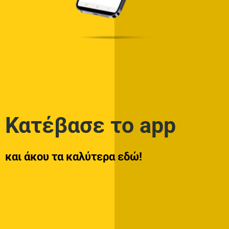
0 SHARES
Στίχοι – Lyrics : Πέτρος Ιακωβίδης – Τέλεια
0 SHARES
ADVERTISEMENT