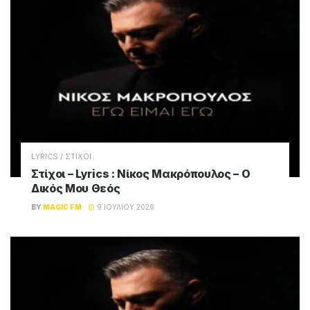
LYRICS / ΣΤΙΧΟΙ
Στίχοι – Lyrics : Νίκος Μακρόπουλος – Θα
Την Κάψω Την Πόλη
BY
MAGIC FM
9 ΙΟΥΛΊΟΥ 2026