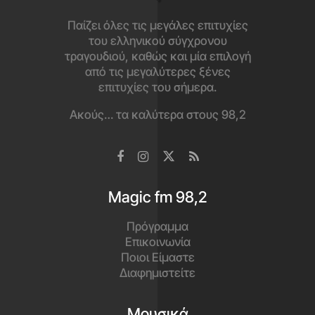
Κατέβασε το app
και άκου τα καλύτερα εδώ!