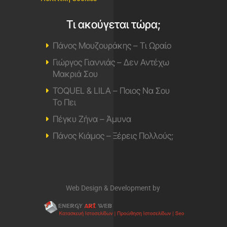
Ακούς… τα καλύτερα στους 98,2
Magic fm 98,2
Πρόγραμμα
Επικοινωνία
Ποιοι Είμαστε
Διαφημιστείτε
Μουσικά
Μουσικά Νέα
Μουσικά Video
Στίχοι / Lyrics
▲ Top 20