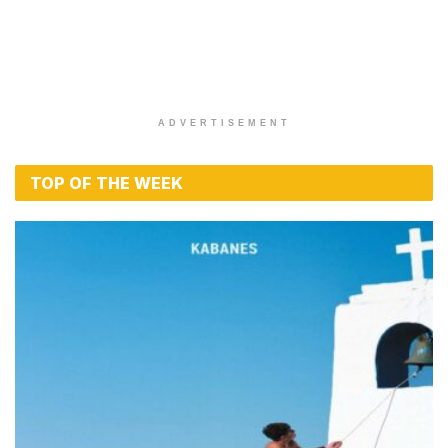
LYRICS / ΣΤΙΧΟΙ
Στίχοι – Lyrics : Νίκος Μακρόπουλος – Ο
Δικός Μου Θεός
BY
MAGIC FM
9 ΙΟΥΛΊΟΥ 2026