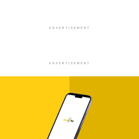
0 SHARES
Στίχοι – Lyrics : Κατερίνα Λιόλιου –
Λογαριασμός
0 SHARES
Στίχοι – Lyrics : Νίκος Οικονομόπουλος –
Ένοχο Κορμί
0 SHARES
Στίχοι – Lyrics : Ελεωνόρα Ζουγανέλη – Σ’
Ερωτεύομαι
0 SHARES
Στίχοι – Lyrics : Αντώνης Ρέμος – Δευτέρα
0 SHARES
Στίχοι – Lyrics : Νίκος Οικονομόπουλος – Με
Λίγα Λόγια