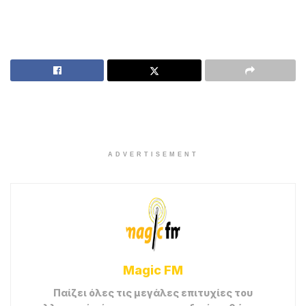
στα πατώματα, στα πατώματα…
Έτσι είναι αυτά, πάντα πονάει η αγάπη
έτσι είναι αυτά και άντε πάλι απ’ την αρχή
βάλε φωτιά να κάνω την καρδιά μου στάχτη
κάψε το χθες και βάλε τώρα ένα Χ
Βάλε να τα πιούμε και όλα να τα πούμε
με φωτογραφίες, διευθύνσεις και ονόματα.
Βάλε να τα πιούμε λιώμα να βρεθούμε
και οι καρδιές χίλια κομμάτια στα πατώματα,
στα πατώματα, στα πατώματα…