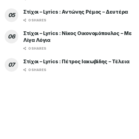
TOP OF THE WEEK
Στίχοι – Lyrics : Κωνσταντίνος
Αργυρός – Καμπάνες