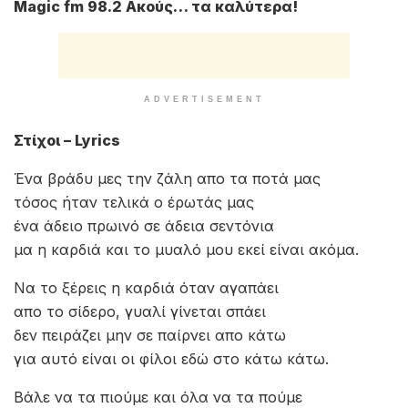
Γιώργος Τσαλίκης – Βάλε Να Τα Πιούμε
Καλλιτέχνης: Χρήστος Μενιδιάτης x Γιώργος
Τσαλίκης
Τραγούδι: Βάλε Να Τα Πιούμε
Μουσική: Κώστας Μποσνάκης
Στίχοι: Δημήτρης Τσάφας
Έτος Κυκλοφορίας: 03/2024
Δισκογραφική Εταιρία:
Heaven Music
Magic fm 98.2 Ακούς… τα καλύτερα!
ADVERTISEMENT
Στίχοι – Lyrics
Ένα βράδυ μες την ζάλη απο τα ποτά μας