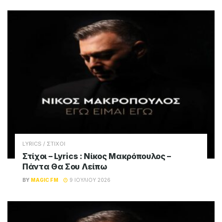
LYRICS / ΣΤΙΧΟΙ
Στίχοι – Lyrics : Γιάννης Πλούταρχος – Σ’
Αγαπώ Σαν Αμαρτία
BY
MAGIC FM
16 ΙΟΥΛΊΟΥ 2026