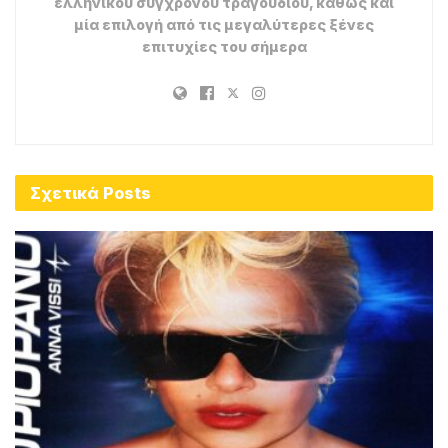
Magic fm Στίχοι
Magic fm Μουσικά Νέα
Πηγή:
radiomelodia.gr
Tags:
Lyrics
Βάλε Να Τα Πιούμε
Γιώργος Τσαλίκης
Στίχοι
Χρήστος Μενιδιάτης