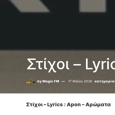
Στίχοι – Lyr
by
Magic FM
17 Μαΐου 2026
κατηγορία
Στίχοι – Lyrics : Apon – Αρώματα