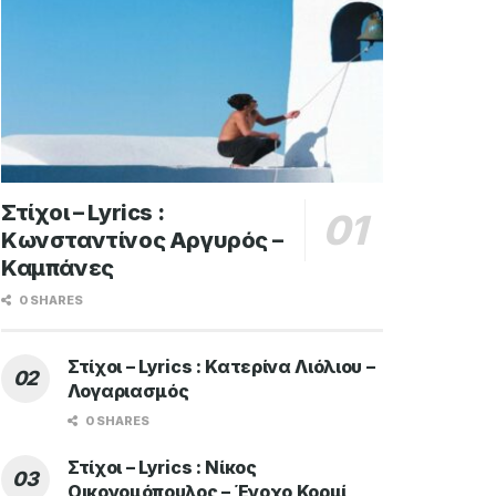
Στίχοι – Lyrics :
Κωνσταντίνος Αργυρός –
Καμπάνες
0 SHARES
Στίχοι – Lyrics : Κατερίνα Λιόλιου –
Λογαριασμός
0 SHARES
Στίχοι – Lyrics : Νίκος
Οικονομόπουλος – Ένοχο Κορμί