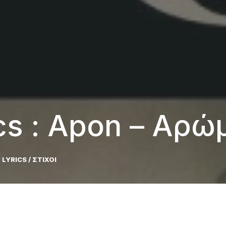
ics : Apon – Αρ
:
LYRICS / ΣΤΙΧΟΙ