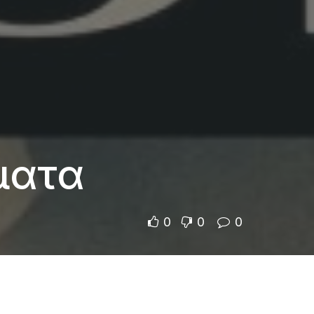
ώματα
0
0
0