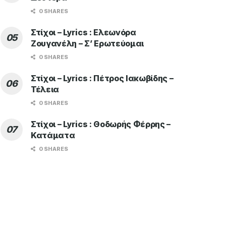
0 SHARES
Στίχοι – Lyrics : Ελεωνόρα
Ζουγανέλη – Σ’ Ερωτεύομαι
0 SHARES
Στίχοι – Lyrics : Πέτρος Ιακωβίδης –
Τέλεια
0 SHARES
Στίχοι – Lyrics : Θοδωρής Φέρρης –
Κατάματα
0 SHARES