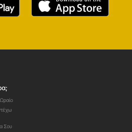
ρα;
 Ωραίο
Αντέχω
α Σου