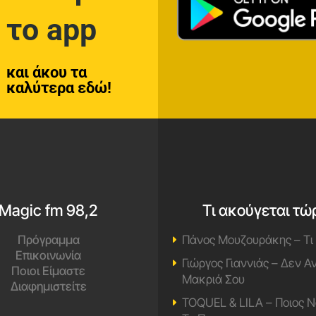
το app
και άκου τα
καλύτερα εδώ!
Magic fm 98,2
Τι ακούγεται τώ
Πρόγραμμα
Πάνος Μουζουράκης – Τι
Επικοινωνία
Γιώργος Γιαννιάς – Δεν 
Ποιοι Είμαστε
Μακριά Σου
Διαφημιστείτε
TOQUEL & LILA – Ποιος Ν