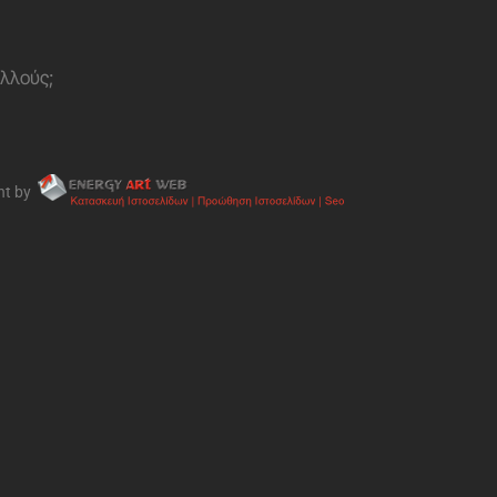
ολλούς;
nt by