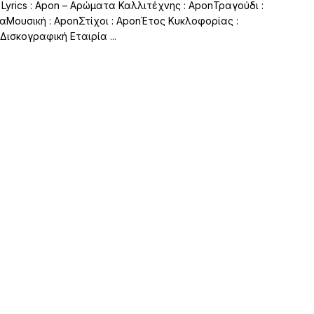
– Lyrics : Apon – Αρώματα Καλλιτέχνης : AponΤραγούδι :
Μουσική : AponΣτίχοι : AponΈτος Κυκλοφορίας :
Δισκογραφική Εταιρία ...