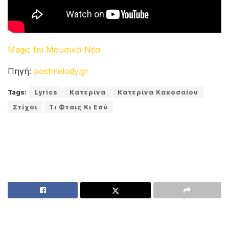
Magic fm Μουσικά Νέα
Πηγή:
postmelody.gr
Tags:
Lyrics
Κατερίνα
Κατερίνα Κακοσαίου
Στίχοι
Τι Φταις Κι Εσύ