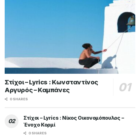
Στίχοι – Lyrics : Κωνσταντίνος
Αργυρός – Καμπάνες
0 SHARES
Στίχοι – Lyrics : Νίκος Οικονομόπουλος –
Ένοχο Κορμί
0 SHARES