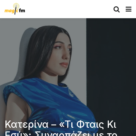
Κατερίνα – «Τι Φταις Κι
Εσύ»: Συναρπάζει με το