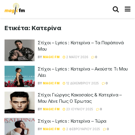
Ετικέτα:
Κατερίνα
Στίχοι – Lyrics : Κατερίνα – Τα Παράπονά
Μου
BY
MAGIC FM
2 ΜΑΪ́ΟΥ 2026
0
Στίχοι – Lyrics : Κατερίνα – Ακούστε Τι Μου
Λέει
BY
MAGIC FM
12 ΔΕΚΕΜΒΡΊΟΥ 2025
0
Στίχοι Γιώργος Κακοσαίος & Κατερίνα –
Μου Λένε Πως Ο Έρωτας
BY
MAGIC FM
23 ΙΟΥΝΊΟΥ 2025
0
Στίχοι – Lyrics : Κατερίνα – Τώρα
BY
MAGIC FM
2 ΦΕΒΡΟΥΑΡΊΟΥ 2025
0