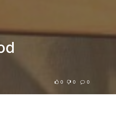
od
0
0
0