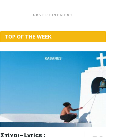
ADVERTISEMENT
TOP OF THE WEEK
Στίχοι – Lyrics :