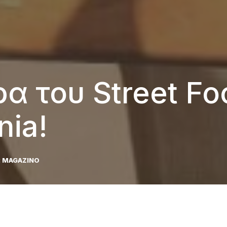
α του Street Fo
nia!
:
MAGAZINO