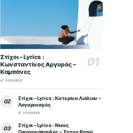
Στίχοι – Lyrics :
Κωνσταντίνος Αργυρός –
Καμπάνες
0 SHARES
Στίχοι – Lyrics : Κατερίνα Λιόλιου –
Λογαριασμός
0 SHARES
Στίχοι – Lyrics : Νίκος
Οικονομόπουλος – Ένοχο Κορμί