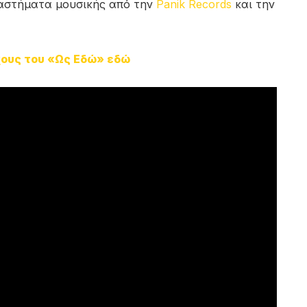
ταστήματα μουσικής από την
Panik Records
και την
χους του «Ως Εδώ» εδώ