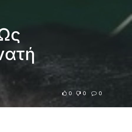
«Ως
νατή
0
0
0