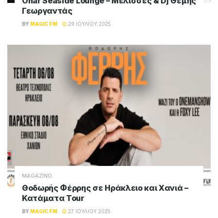
Onar Seaside Lounge – Μέλισσες & Dj Θέμης
Γεωργαντάς
BY
MAGIC FM
29 ΙΟΥΛΊΟΥ 2025
MAGAZINO
Θοδωρής Φέρρης σε Ηράκλειο και Χανιά –
Κατάματα Tour
BY
MAGIC FM
27 ΙΟΥΛΊΟΥ 2025