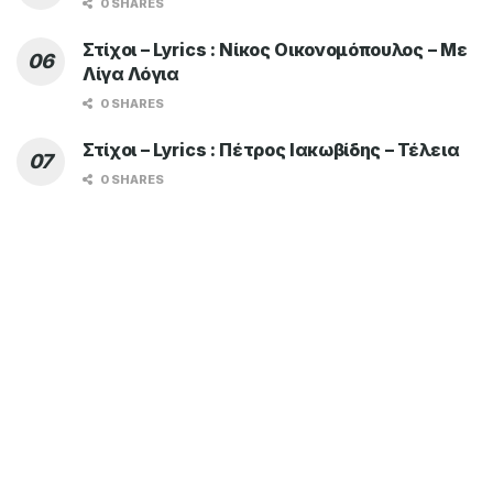
0 SHARES
Στίχοι – Lyrics : Νίκος Οικονομόπουλος – Με
Λίγα Λόγια
0 SHARES
Στίχοι – Lyrics : Πέτρος Ιακωβίδης – Τέλεια
0 SHARES