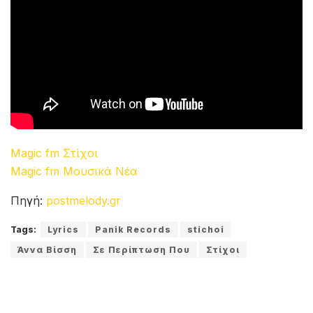
Magic fm Στίχοι
Magic fm Μουσικά Νέα
Πηγή:
postmelody.gr
Tags:
Lyrics
Panik Records
stichoi
Άννα Βίσση
Σε Περίπτωση Που
Στίχοι