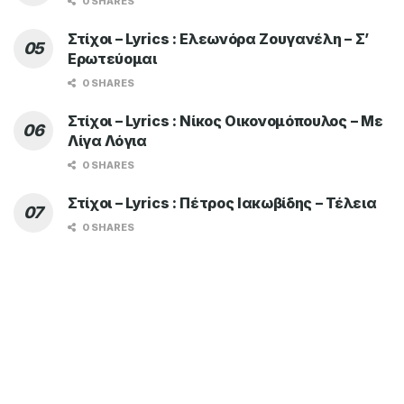
0 SHARES
Στίχοι – Lyrics : Ελεωνόρα Ζουγανέλη – Σ’
Ερωτεύομαι
0 SHARES
Στίχοι – Lyrics : Νίκος Οικονομόπουλος – Με
Λίγα Λόγια
0 SHARES
Στίχοι – Lyrics : Πέτρος Ιακωβίδης – Τέλεια
0 SHARES