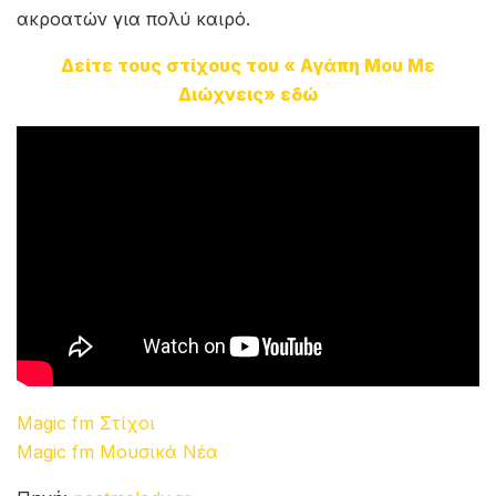
ακροατών για πολύ καιρό.
Δείτε τους στίχους του « Αγάπη Μου Με
Διώχνεις» εδώ
Magic fm Στίχοι
Magic fm Μουσικά Νέα