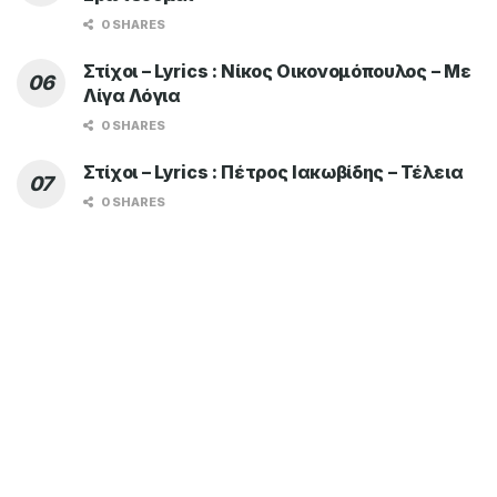
0 SHARES
Στίχοι – Lyrics : Νίκος Οικονομόπουλος – Με
Λίγα Λόγια
0 SHARES
Στίχοι – Lyrics : Πέτρος Ιακωβίδης – Τέλεια
0 SHARES