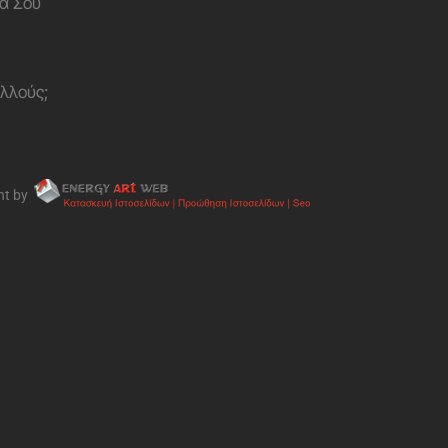
α Σου
ολλούς;
nt by