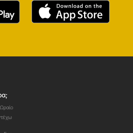
ρα;
 Ωραίο
Αντέχω