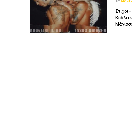
BY
MAGI
Στίχοι –
Καλλιτέ
ΜάγισσαΜ