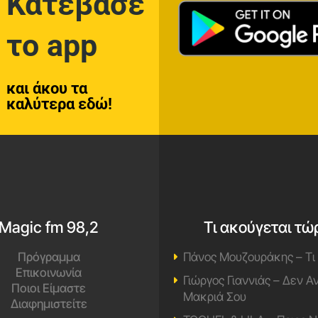
Κατέβασε
το app
και άκου τα
καλύτερα εδώ!
Magic fm 98,2
Τι ακούγεται τώ
Πρόγραμμα
Πάνος Μουζουράκης – Τι
Επικοινωνία
Γιώργος Γιαννιάς – Δεν 
Ποιοι Είμαστε
Μακριά Σου
Διαφημιστείτε