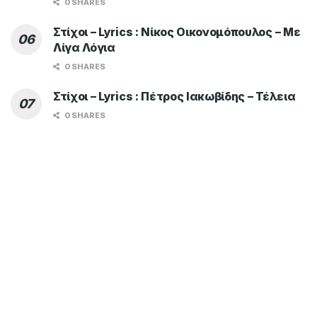
0 SHARES
Στίχοι – Lyrics : Νίκος Οικονομόπουλος – Με
Λίγα Λόγια
0 SHARES
Στίχοι – Lyrics : Πέτρος Ιακωβίδης – Τέλεια
0 SHARES