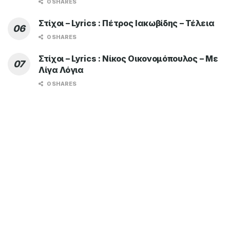
0 SHARES
Στίχοι – Lyrics : Πέτρος Ιακωβίδης – Τέλεια
0 SHARES
Στίχοι – Lyrics : Νίκος Οικονομόπουλος – Με
Λίγα Λόγια
0 SHARES