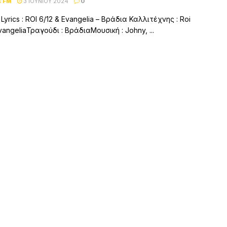
C FM
3 ΙΟΥΝΊΟΥ 2024
0
 Lyrics : ROI 6/12 & Evangelia – Βράδια Καλλιτέχνης : Roi
vangeliaΤραγούδι : ΒράδιαΜουσική : Johny, ...