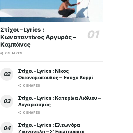
Στίχοι – Lyrics :
Κωνσταντίνος Αργυρός –
Καμπάνες
0 SHARES
Στίχοι – Lyrics : Νίκος
Οικονομόπουλος – Ένοχο Κορμί
0 SHARES
Στίχοι – Lyrics : Κατερίνα Λιόλιου –
Λογαριασμός
0 SHARES
Στίχοι – Lyrics : Ελεωνόρα
Ζουγανέλη – Σ’ Ερωτεύομαι