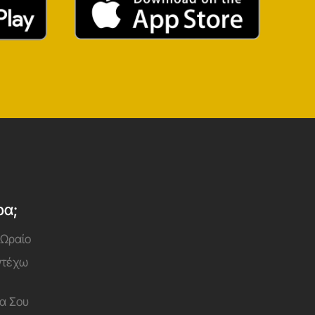
ρα;
 Ωραίο
Αντέχω
α Σου