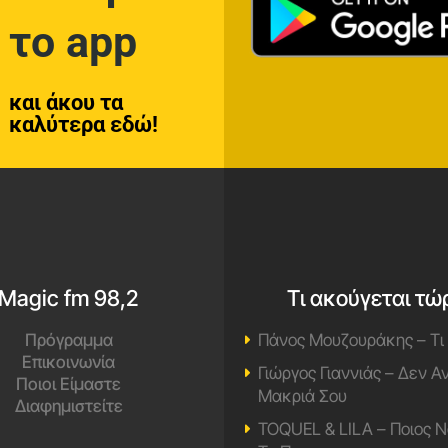
το app
και άκου τα
καλύτερα εδώ!
Magic fm 98,2
Τι ακούγεται τώ
Πρόγραμμα
Πάνος Μουζουράκης – Τι
Επικοινωνία
Γιώργος Γιαννιάς – Δεν 
Ποιοι Είμαστε
Μακριά Σου
Διαφημιστείτε
TOQUEL & LILA – Ποιος Ν