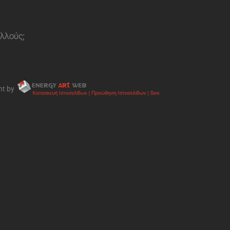
ολλούς;
nt by