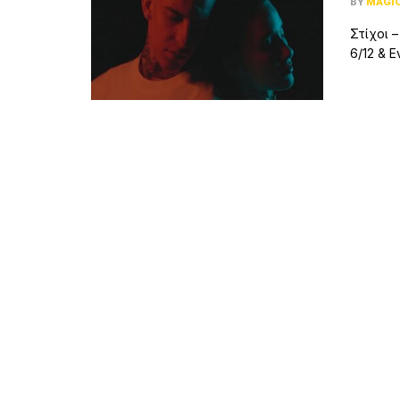
BY
MAGI
Στίχοι –
6/12 & E