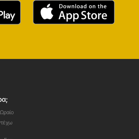
ρα;
 Ωραίο
Αντέχω