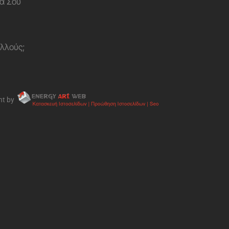
α Σου
ολλούς;
nt by