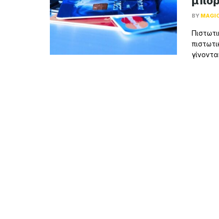
μπορ
BY
MAGI
Πιστωτι
πιστωτι
γίνονται