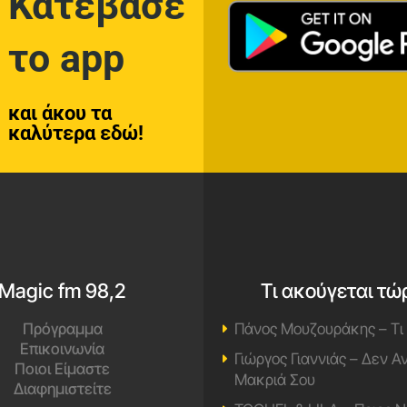
Κατέβασε
το app
και άκου τα
καλύτερα εδώ!
Magic fm 98,2
Τι ακούγεται τώ
Πρόγραμμα
Πάνος Μουζουράκης – Τι
Επικοινωνία
Γιώργος Γιαννιάς – Δεν 
Ποιοι Είμαστε
Μακριά Σου
Διαφημιστείτε