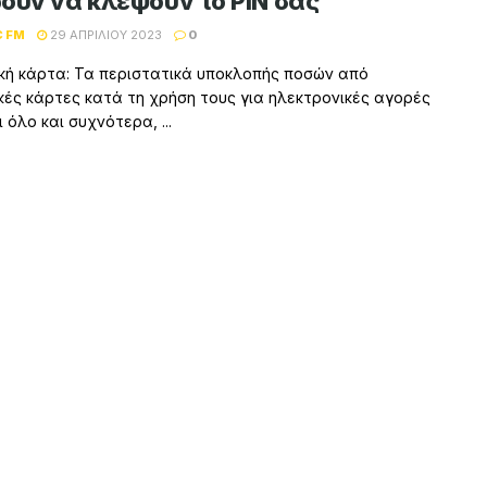
ούν να κλέψουν το PIN σας
C FM
29 ΑΠΡΙΛΊΟΥ 2023
0
κή κάρτα: Τα περιστατικά υποκλοπής ποσών από
κές κάρτες κατά τη χρήση τους για ηλεκτρονικές αγορές
 όλο και συχνότερα, ...