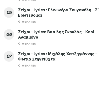
Στίχοι – Lyrics : Ελεωνόρα Ζουγανέλη – Σ’
Ερωτεύομαι
0 SHARES
Στίχοι – Lyrics: Βασίλης Σκουλάς – Κερί
Αναμμένο
0 SHARES
Στίχοι – Lyrics : Μιχάλης Χατζηγιάννης –
Φωτιά Στην Νύχτα
0 SHARES