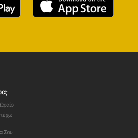
ρα;
 Ωραίο
Αντέχω
α Σου