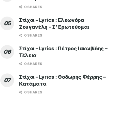
0 SHARES
Στίχοι – Lyrics : Ελεωνόρα
Ζουγανέλη – Σ’ Ερωτεύομαι
0 SHARES
Στίχοι – Lyrics : Πέτρος Ιακωβίδης –
Τέλεια
0 SHARES
Στίχοι – Lyrics : Θοδωρής Φέρρης –
Κατάματα
0 SHARES