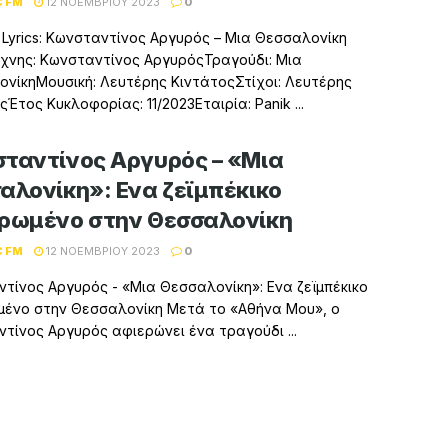
C FM
12 ΝΟΕΜΒΡΊΟΥ 2023
0
– Lyrics: Κωνσταντίνος Αργυρός – Μια Θεσσαλονίκη
χνης: Κωνσταντίνος ΑργυρόςΤραγούδι: Μια
νίκηΜουσική: Λευτέρης ΚιντάτοςΣτίχοι: Λευτέρης
ςΈτος Κυκλοφορίας: 11/2023Εταιρία: Panik ...
ταντίνος Αργυρός – «Μια
αλονίκη»: Ενα ζεϊμπέκικο
ρωμένο στην Θεσσαλονίκη
C FM
12 ΝΟΕΜΒΡΊΟΥ 2023
0
τίνος Αργυρός - «Μια Θεσσαλονίκη»: Ενα ζεϊμπέκικο
ένο στην Θεσσαλονίκη Μετά το «Αθήνα Μου», ο
τίνος Αργυρός αφιερώνει ένα τραγούδι ...