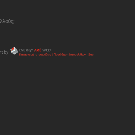
ολλούς;
nt by