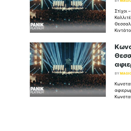
BY
MAGI
Στίχοι 
Καλλιτέ
Θεσσαλο
Κιντάτο
Κωνσ
Θεσσ
αφιε
BY
MAGI
Κωνσταν
αφιερωμ
Κωνσταν