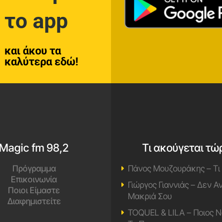
το app
και άκου τα
καλύτερα εδώ!
Magic fm 98,2
Τι ακούγεται τώ
Πρόγραμμα
Πάνος Μουζουράκης – Τι
Επικοινωνία
Γιώργος Γιαννιάς – Δεν 
Ποιοι Είμαστε
Μακριά Σου
Διαφημιστείτε
TOQUEL & LILA – Ποιος Ν