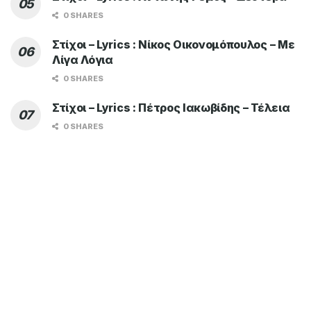
0 SHARES
Στίχοι – Lyrics : Νίκος Οικονομόπουλος – Με
Λίγα Λόγια
0 SHARES
Στίχοι – Lyrics : Πέτρος Ιακωβίδης – Τέλεια
0 SHARES