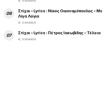
0 SHARES
Στίχοι – Lyrics : Νίκος Οικονομόπουλος – Με
Λίγα Λόγια
0 SHARES
Στίχοι – Lyrics : Πέτρος Ιακωβίδης – Τέλεια
0 SHARES