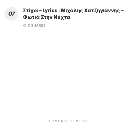
Στίχοι – Lyrics : Μιχάλης Χατζηγιάννης –
Φωτιά Στην Νύχτα
0 SHARES
ADVERTISEMENT