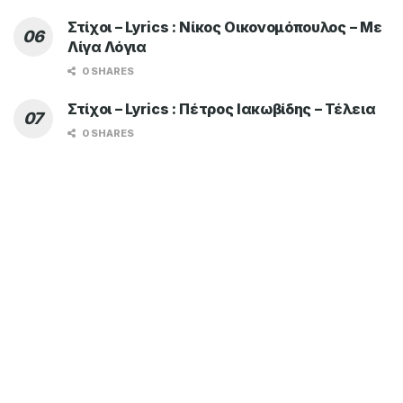
Στίχοι – Lyrics : Νίκος Οικονομόπουλος – Με
Λίγα Λόγια
0 SHARES
Στίχοι – Lyrics : Πέτρος Ιακωβίδης – Τέλεια
0 SHARES