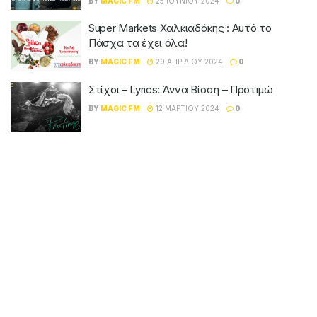
BY
MAGIC FM
25 ΙΟΥΝΊΟΥ 2024
0
Super Markets Χαλκιαδάκης : Αυτό το
Πάσχα τα έχει όλα!
BY
MAGIC FM
29 ΑΠΡΙΛΊΟΥ 2024
0
Στίχοι – Lyrics: Άννα Βίσση – Προτιμώ
BY
MAGIC FM
12 ΜΑΡΤΊΟΥ 2024
0