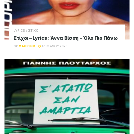
LYRICS / ΣΤΙΧΟΙ
Στίχοι – Lyrics : Άννα Βίσση – Όλο Πιο Πάνω
BY
MAGIC FM
17 ΙΟΥΛΊΟΥ 2026