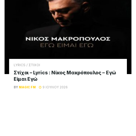
LYRICS / ΣΤΙΧΟΙ
Στίχοι – Lyrics : Νίκος Μακρόπουλος – Εγώ
Είμαι Εγώ
BY
MAGIC FM
9 ΙΟΥΛΊΟΥ 2026