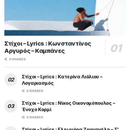
Στίχοι – Lyrics : Κωνσταντίνος
Αργυρός – Καμπάνες
0 SHARES
Στίχοι – Lyrics : Κατερίνα Λιόλιου –
Λογαριασμός
0 SHARES
Στίχοι – Lyrics : Νίκος Οικονομόπουλος –
Ένοχο Κορμί
0 SHARES
Στίχοι – Lyrics : Ελεωνόρα Ζουγανέλη – Σ’