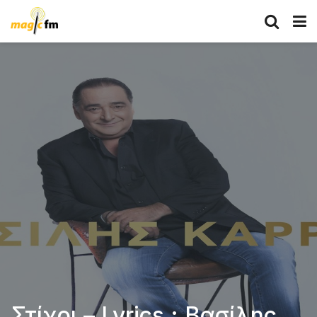
Στίχοι – Lyrics : Βασίλης