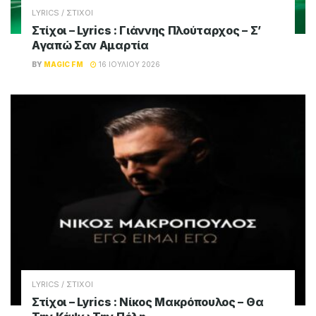
LYRICS / ΣΤΙΧΟΙ
Στίχοι – Lyrics : Γιάννης Πλούταρχος – Σ’
Αγαπώ Σαν Αμαρτία
BY
MAGIC FM
16 ΙΟΥΛΊΟΥ 2026
LYRICS / ΣΤΙΧΟΙ
Στίχοι – Lyrics : Νίκος Μακρόπουλος – Θα