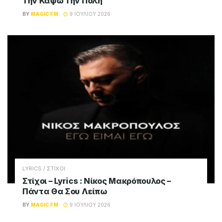
Την Κάψω Την Πόλη
BY
MAGIC FM
9 ΙΟΥΛΊΟΥ 2026
LYRICS / ΣΤΙΧΟΙ
Στίχοι – Lyrics : Νίκος Μακρόπουλος –
Πάντα Θα Σου Λείπω
BY
MAGIC FM
9 ΙΟΥΛΊΟΥ 2026