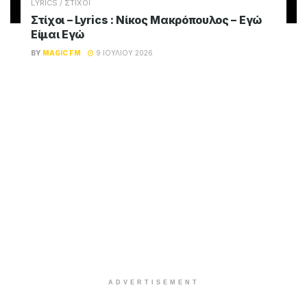
LYRICS / ΣΤΙΧΟΙ
Στίχοι – Lyrics : Νίκος Μακρόπουλος – Εγώ
Είμαι Εγώ
BY
MAGIC FM
9 ΙΟΥΛΊΟΥ 2026
ADVERTISEMENT