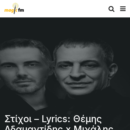
Στίχοι – Lyrics: Θέμης
Αδαμαντίδης x Μιχάλης