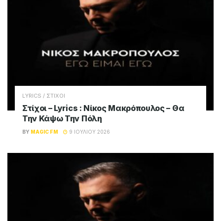
LYRICS / ΣΤΙΧΟΙ
Στίχοι – Lyrics : Νίκος Μακρόπουλος – Θα
Την Κάψω Την Πόλη
BY
MAGIC FM
9 ΙΟΥΛΊΟΥ 2026