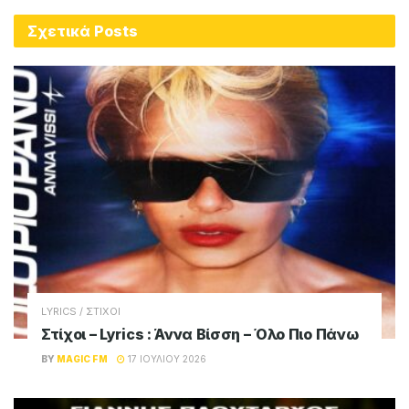
Σχετικά
Posts
LYRICS / ΣΤΙΧΟΙ
Στίχοι – Lyrics : Άννα Βίσση – Όλο Πιο Πάνω
BY
MAGIC FM
17 ΙΟΥΛΊΟΥ 2026