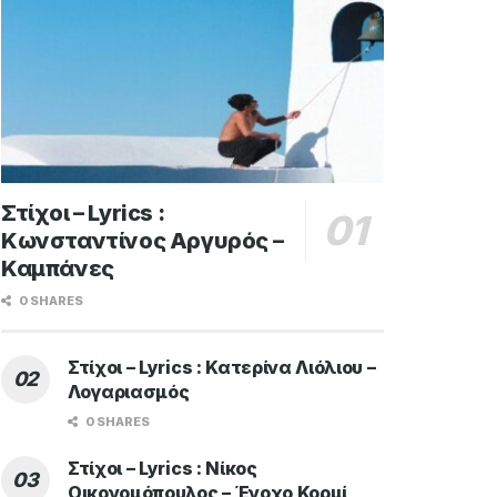
Στίχοι – Lyrics :
Κωνσταντίνος Αργυρός –
Καμπάνες
0 SHARES
Στίχοι – Lyrics : Κατερίνα Λιόλιου –
Λογαριασμός
0 SHARES
Στίχοι – Lyrics : Νίκος
Οικονομόπουλος – Ένοχο Κορμί