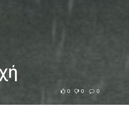
οχή
0
0
0