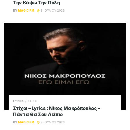
Την Κάψω Την Πόλη
BY
MAGIC FM
9 ΙΟΥΛΊΟΥ 2026
LYRICS / ΣΤΙΧΟΙ
Στίχοι – Lyrics : Νίκος Μακρόπουλος –
Πάντα Θα Σου Λείπω
BY
MAGIC FM
9 ΙΟΥΛΊΟΥ 2026