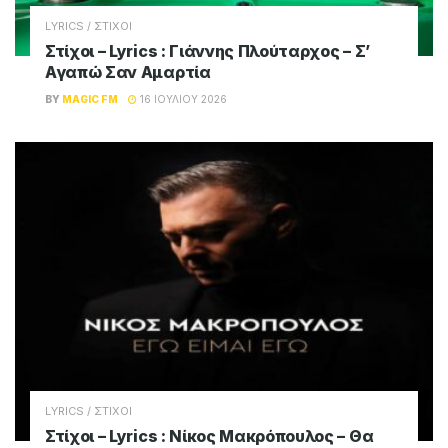
LYRICS / ΣΤΙΧΟΙ
Στίχοι – Lyrics : Γιάννης Πλούταρχος – Σ’
Αγαπώ Σαν Αμαρτία
BY
MAGIC FM
16 ΙΟΥΛΊΟΥ 2026
LYRICS / ΣΤΙΧΟΙ
Στίχοι – Lyrics : Νίκος Μακρόπουλος – Θα