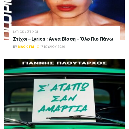
LYRICS / ΣΤΙΧΟΙ
Στίχοι – Lyrics : Άννα Βίσση – Όλο Πιο Πάνω
BY
MAGIC FM
17 ΙΟΥΛΊΟΥ 2026