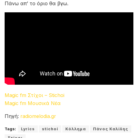
Πάνω απ’ το όριο θα βγω.
Magic fm Στίχοι – Stichoi
Magic fm Μουσικά Νέα
Πηγή:
radiomelodia.gr
Tags:
Lyrics
stichoi
Κόλλημα
Πάνος Καλίδης
Στίχοι