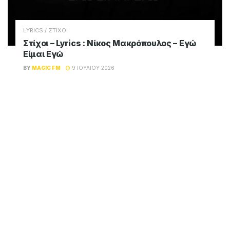
LYRICS / ΣΤΙΧΟΙ
Στίχοι – Lyrics : Νίκος Μακρόπουλος – Εγώ
Είμαι Εγώ
BY
MAGIC FM
9 ΙΟΥΛΊΟΥ 2026