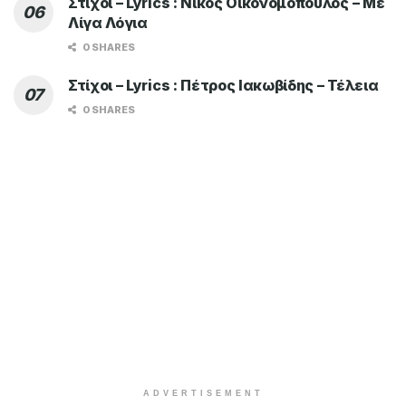
Στίχοι – Lyrics : Νίκος Οικονομόπουλος – Με
Λίγα Λόγια
0 SHARES
Στίχοι – Lyrics : Πέτρος Ιακωβίδης – Τέλεια
0 SHARES
ADVERTISEMENT