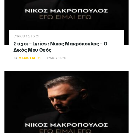
LYRICS / ΣΤΙΧΟΙ
Στίχοι – Lyrics : Νίκος Μακρόπουλος – Ο
Δικός Μου Θεός
BY
MAGIC FM
9 ΙΟΥΛΊΟΥ 2026