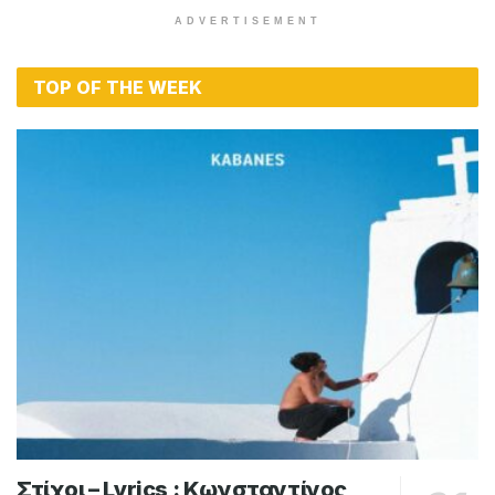
ADVERTISEMENT
TOP OF THE WEEK
Στίχοι – Lyrics : Κωνσταντίνος