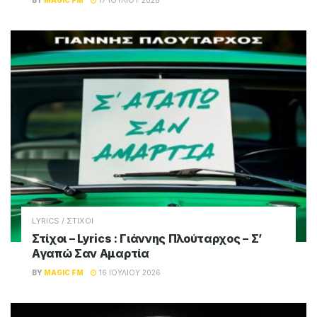
LYRICS / ΣΤΙΧΟΙ
Στίχοι – Lyrics : Γιάννης Πλούταρχος – Σ’
Αγαπώ Σαν Αμαρτία
BY
MAGIC FM
16 ΙΟΥΛΊΟΥ 2026