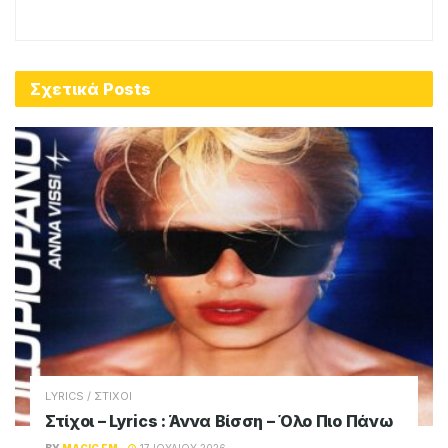
Σχετικά
Posts
LYRICS / ΣΤΙΧΟΙ
Στίχοι – Lyrics : Άννα Βίσση – Όλο Πιο Πάνω
BY
MAGIC FM
17 ΙΟΥΛΊΟΥ 2026