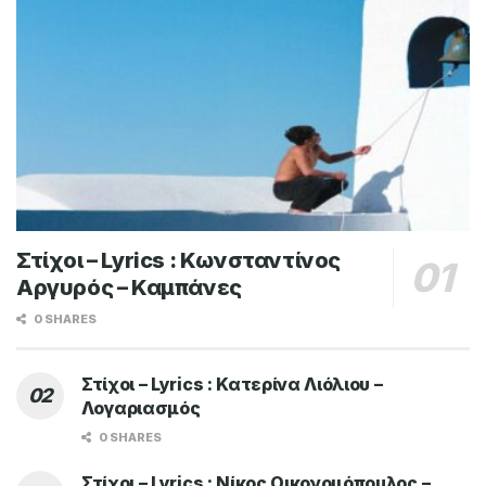
Στίχοι – Lyrics : Κωνσταντίνος
Αργυρός – Καμπάνες
0 SHARES
Στίχοι – Lyrics : Κατερίνα Λιόλιου –
Λογαριασμός
0 SHARES
Στίχοι – Lyrics : Νίκος Οικονομόπουλος –