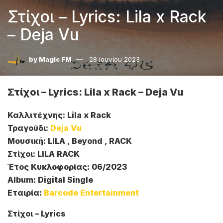
Στίχοι – Lyrics: Lila x Rack
– Deja Vu
by
Magic FM
28 Ιουνίου 2023
Στίχοι – Lyrics: Lila x Rack – Deja Vu
Καλλιτέχνης: Lila x Rack
Τραγούδι:
Deja Vu
Μουσική: LILA , Beyond , RACK
Στίχοι: LILA RACK
Έτος Κυκλοφορίας: 06/2023
Album: Digital Single
Εταιρία:
Barcode Entertainment
Στίχοι – Lyrics