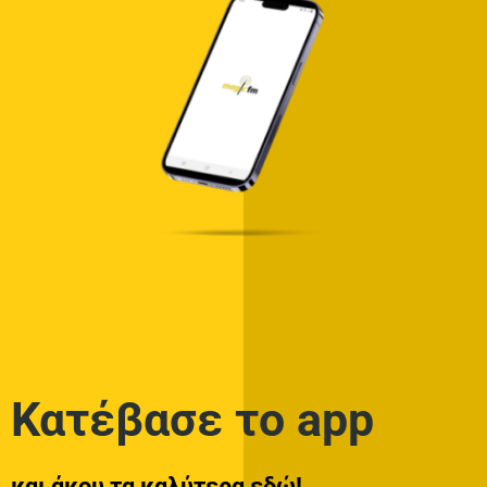
Κατέβασε το app
και άκου τα καλύτερα εδώ!