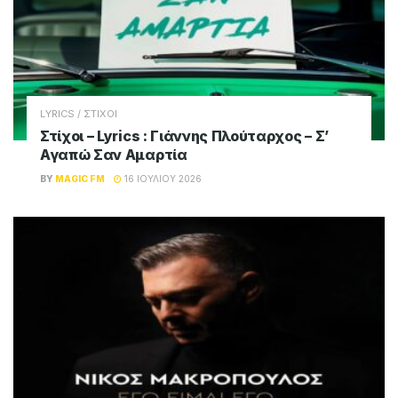
LYRICS / ΣΤΙΧΟΙ
Στίχοι – Lyrics : Γιάννης Πλούταρχος – Σ’
Αγαπώ Σαν Αμαρτία
BY
MAGIC FM
16 ΙΟΥΛΊΟΥ 2026