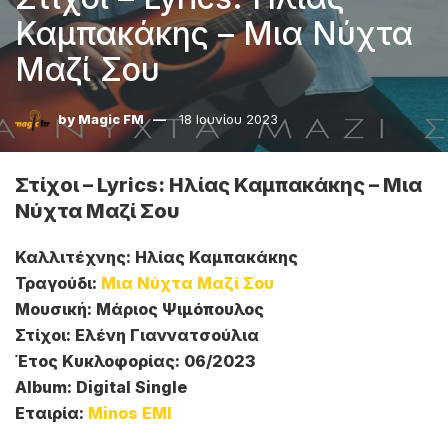
Καμπακάκης – Μια Νύχτα
Μαζί Σου
by
Magic FM
18 Ιουνίου 2023
Στίχοι – Lyrics: Ηλίας Καμπακάκης – Μια
Νύχτα Μαζί Σου
Καλλιτέχνης: Ηλίας Καμπακάκης
Τραγούδι:
Μια Νύχτα Μαζί Σου
Μουσική: Μάριος Ψιμόπουλος
Στίχοι: Ελένη Γιαννατσούλια
Έτος Κυκλοφορίας: 06/2023
Album: Digital Single
Εταιρία:
Minos EMI