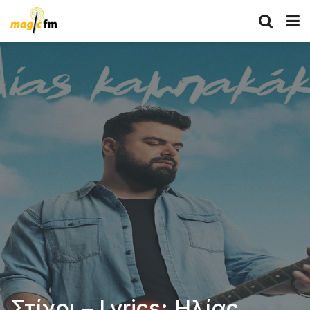
Στίχοι – Lyrics: Ηλίας