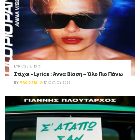
LYRICS / ΣΤΙΧΟΙ
Στίχοι – Lyrics : Άννα Βίσση – Όλο Πιο Πάνω
BY
MAGIC FM
17 ΙΟΥΛΊΟΥ 2026