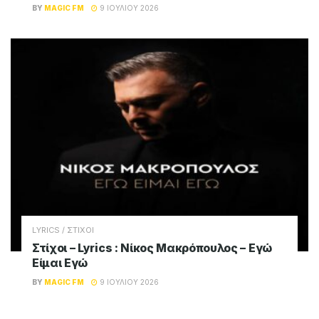
BY
MAGIC FM
9 ΙΟΥΛΊΟΥ 2026
LYRICS / ΣΤΙΧΟΙ
Στίχοι – Lyrics : Νίκος Μακρόπουλος – Εγώ
Είμαι Εγώ
BY
MAGIC FM
9 ΙΟΥΛΊΟΥ 2026