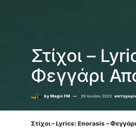
Στίχοι – Lyri
Φεγγάρι Απ
by
Magic FM
26 Ιουνίου 2023
κατηγορί
Στίχοι – Lyrics: Enorasis – Φεγγ