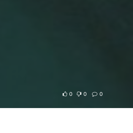
0
0
0