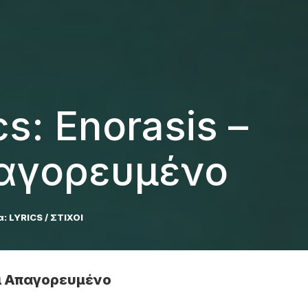
cs: Enorasis –
αγορευμένο
α:
LYRICS / ΣΤΙΧΟΙ
άρι Απαγορευμένο