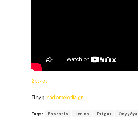
Στίχοι
Πηγή:
radiomelodia.gr
Tags:
Enorasis
Lyrics
Στίχοι
Φεγγάρι