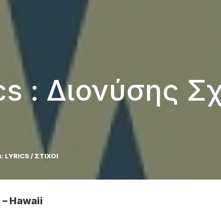
ics : Διονύσης Σ
:
LYRICS / ΣΤΙΧΟΙ
 – Hawaii