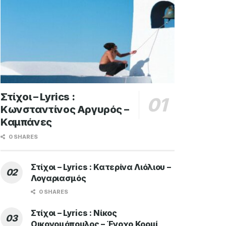
Στίχοι – Lyrics :
Κωνσταντίνος Αργυρός –
Καμπάνες
0 SHARES
Στίχοι – Lyrics : Κατερίνα Λιόλιου –
Λογαριασμός
0 SHARES
Στίχοι – Lyrics : Νίκος
Οικονομόπουλος – Ένοχο Κορμί