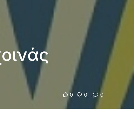
χοινάς
0
0
0